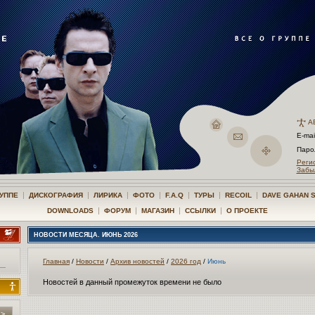
А
E-mai
Пар
Реги
Забы
|
|
|
|
|
|
|
РУППЕ
ДИСКОГРАФИЯ
ЛИРИКА
ФОТО
F.A.Q
ТУРЫ
RECOIL
DAVE GAHAN 
|
|
|
|
DOWNLOADS
ФОРУМ
МАГАЗИН
ССЫЛКИ
О ПРОЕКТЕ
НОВОСТИ МЕСЯЦА. ИЮНЬ 2026
Главная
/
Новости
/
Архив новостей
/
2026 год
/
Июнь
Новостей в данный промежуток времени не было