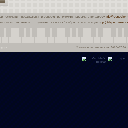
ои пожелания, предложения и вопросы вы можете присылать по адресу
info@depeche-
вопросам рекламы и сотрудничества просьба обращаться по адресу
pr@depeche-mode
© www.depeche-mode.ru, 2003–2020. A