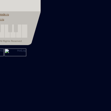
mode.ru
.ru
.
ll Rights Reserved