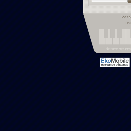
Все св
По 