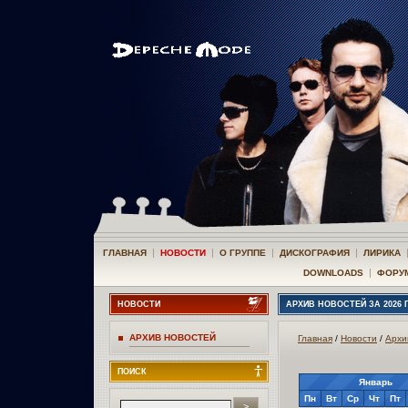
|
|
|
|
ГЛАВНАЯ
НОВОСТИ
О ГРУППЕ
ДИСКОГРАФИЯ
ЛИРИКА
|
DOWNLOADS
ФОРУ
НОВОСТИ
АРХИВ НОВОСТЕЙ ЗА 2026 
АРХИВ НОВОСТЕЙ
Главная
/
Новости
/
Архи
ПОИСК
Январь
Пн
Вт
Ср
Чт
Пт